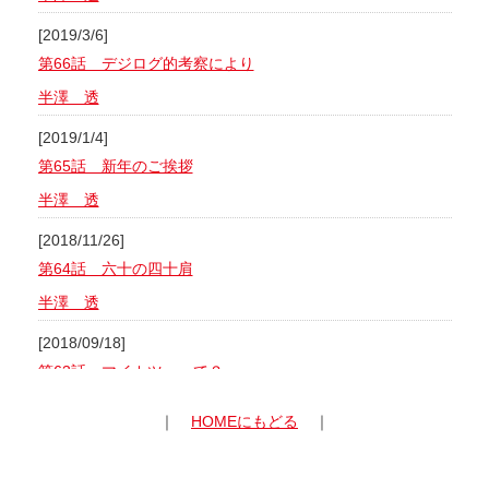
[2019/3/6]
第66話 デジログ的考察により
半澤 透
[2019/1/4]
第65話 新年のご挨拶
半澤 透
[2018/11/26]
第64話 六十の四十肩
半澤 透
[2018/09/18]
第63話 マイカツ、って？
半澤 透
｜
HOMEにもどる
｜
[2018/08/15]
第62話 耳障り