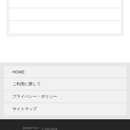
第57話 脱、無菌幻想！
半澤 透
[2018/01/04]
第56話 新春に際して
半澤 透
[2017/11/29]
第55話 似た者
半澤 透
HOME
[2017/09/14]
ご利用に際して
第54話 想像する時間
半澤 透
プライバシー・ポリシー
[2017/08/01]
サイトマップ
第53話 転機
半澤 透
〒160‐0004