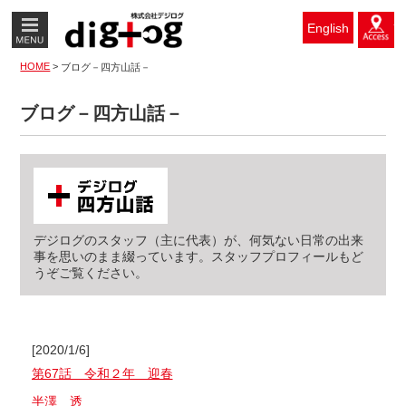
MENU
ア
English
HOME
>
ブログ－四方山話－
ブログ－四方山話－
デジログのスタッフ（主に代表）が、何気ない日常の出来
事を思いのまま綴っています。スタッフプロフィールもど
うぞご覧ください。
[2020/1/6]
第67話 令和２年 迎春
半澤 透