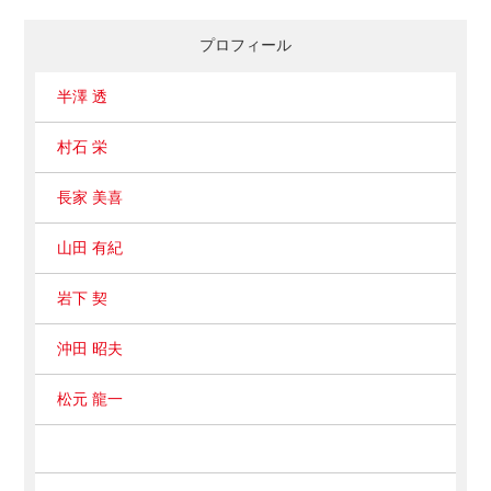
半澤 透
プロフィール
[2018/07/02]
第61話 邪推でしょうか？
半澤 透
半澤 透
村石 栄
[2018/05/30]
第60話 知るより感じろ！
長家 美喜
半澤 透
山田 有紀
[2018/04/19]
第59話 「仏の顔も三度まで」
岩下 契
半澤 透
沖田 昭夫
[2018/03/06]
第58話 あっぱれ「糞土思想」
松元 龍一
半澤 透
[2018/01/29]